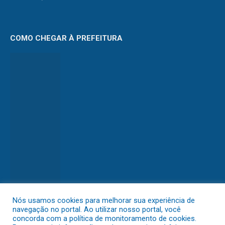
COMO CHEGAR À PREFEITURA
Nós usamos cookies para melhorar sua experiência de
navegação no portal. Ao utilizar nosso portal, você
DESENVOLVIDO POR CR2
concorda com a política de monitoramento de cookies.