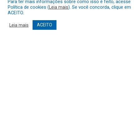
Para ter mais informações sobre como isso é feito, acesse
Política de cookies (
Leia mais
). Se você concorda, clique em
ACEITO.
Leia mais
ACEITO
Muito mais que
criar site
ou
sistema para prefeituras
!
Realizamos uma
assessoria
completa, onde garantimos em
contrato que todas as exigências das
leis de transparência
pública
serão atendidas.
Conheça o
PNTP
e o
Radar da Transparência Pública
Todos os direitos reservados a Prefeitura Municipal de Novo São
Joaquim.
Mapa do Site
Acessar Área Administrativa
Acessar o Webmail